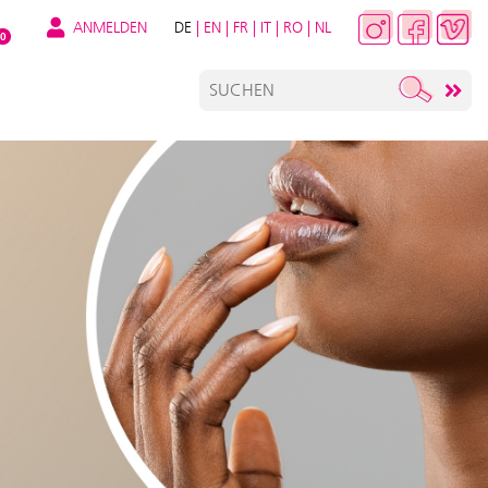
ANMELDEN
DE
|
EN
|
FR
|
IT
|
RO
|
NL
0