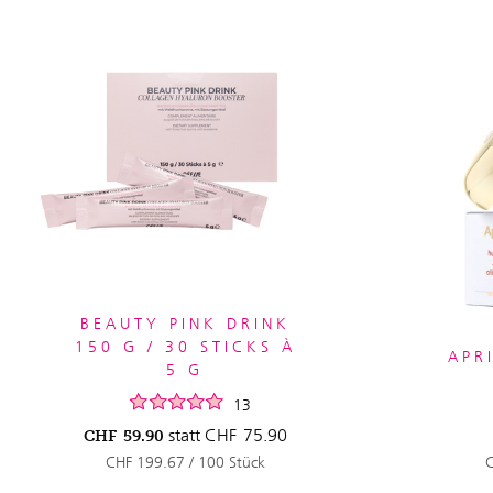
BEAUTY PINK DRINK
150 G / 30 STICKS À
APR
5 G
13
statt
CHF
75.90
CHF
59.90
CHF 199.67 / 100 Stück
C