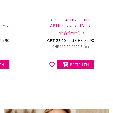
M
KO BEAUTY PINK
5 ML
DRINK 30 STICKS
1
65.90
statt
CHF
75.90
CHF
33.00
ml
CHF 110.00 / 100 Stück
EN
BESTELLEN