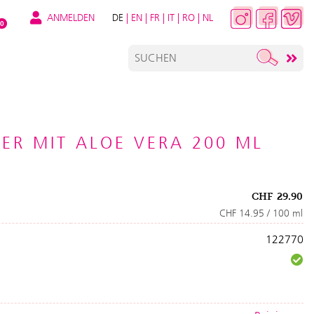
ANMELDEN
DE
|
EN
|
FR
|
IT
|
RO
|
NL
0
ER MIT ALOE VERA 200 ML
CHF
29.90
CHF 14.95 / 100 ml
122770