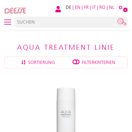
DE
|
EN
|
FR
|
IT
|
RO
|
NL
O
0
AQUA TREATMENT LINIE
SORTIERUNG
FILTERKRITERIEN