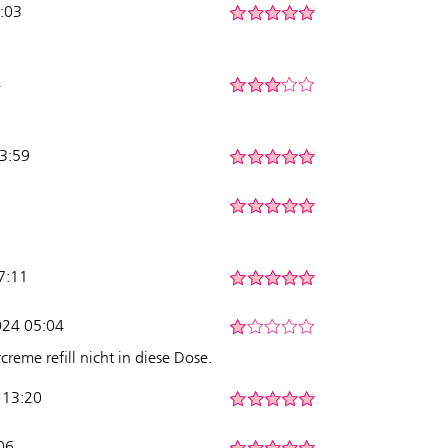
6:03
4
13:59
7:11
024 05:04
creme refill nicht in diese Dose.
 13:20
06