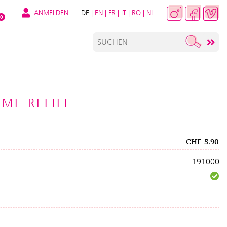
ANMELDEN
DE
|
EN
|
FR
|
IT
|
RO
|
NL
0
 ML REFILL
CHF
5.90
191000