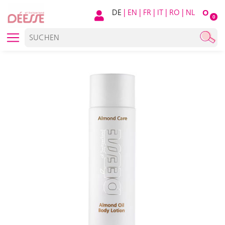
DE
|
EN
|
FR
|
IT
|
RO
|
NL
O
0