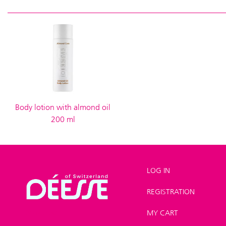
Body lotion with almond oil
200 ml
LOG IN
REGISTRATION
Shop
>
Body
>
Body creams
MY CART