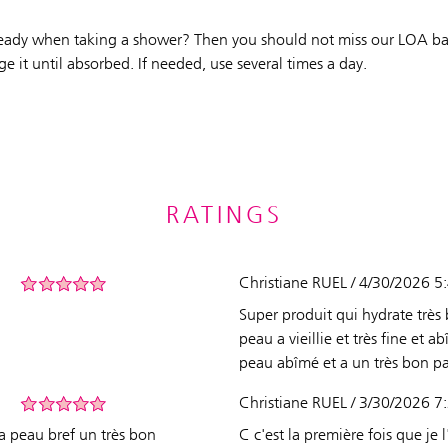
already when taking a shower? Then you should not miss our LOA b
 it until absorbed. If needed, use several times a day.
RATINGS
Christiane RUEL / 4/30/2026 
Super produit qui hydrate très 
peau a vieillie et très fine et 
peau abîmé et a un très bon p
Christiane RUEL / 3/30/2026 
a peau bref un très bon
C c'est la première fois que je l