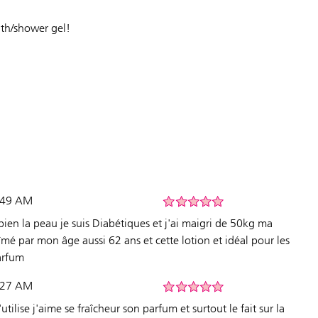
ath/shower gel!
5:49 AM
bien la peau je suis Diabétiques et j'ai maigri de 50kg ma
abîmé par mon âge aussi 62 ans et cette lotion et idéal pour les
arfum
7:27 AM
'utilise j'aime se fraîcheur son parfum et surtout le fait sur la