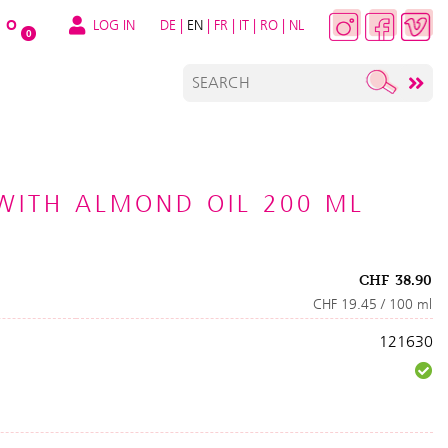
LOG IN
DE
|
EN
|
FR
|
IT
|
RO
|
NL
O
0
WITH ALMOND OIL 200 ML
CHF
38.90
CHF 19.45 / 100 ml
121630