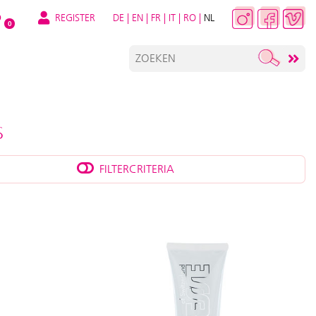
REGISTER
DE
|
EN
|
FR
|
IT
|
RO
|
NL
O
0
S
FILTERCRITERIA