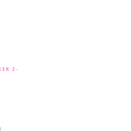
KER 2-
L
l