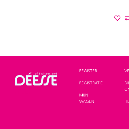
REGISTER
V
REGISTRATIE
D
Winkel
>
Gezicht
O
>
Maskers
MIJN
WAGEN
H