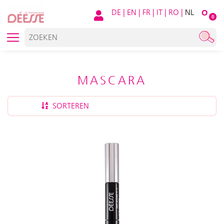
DE
|
EN
|
FR
|
IT
|
RO
|
NL
O
0
MASCARA
SORTEREN