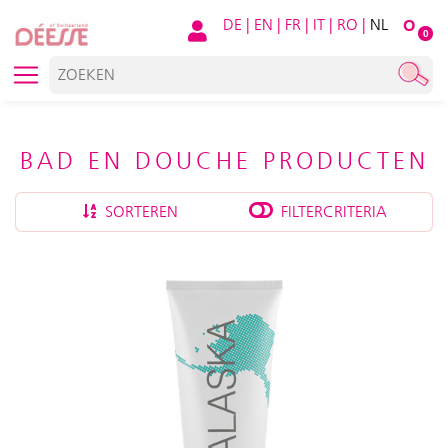
DE
|
EN
|
FR
|
IT
|
RO
|
NL
O
0
BAD EN DOUCHE PRODUCTEN
SORTEREN
FILTERCRITERIA