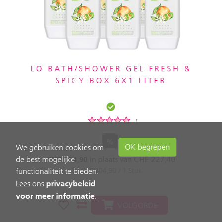
LO BATH/SHOWER GEL FRESH &
SPICY BOX 6X1 LITER
1
%
OK begrepen
We gebruiken cookies om
de best mogelijke
In plaats van
CHF
227,40
CHF
204,90
CHF 204,90 / 1 Stuk
functionaliteit te bieden.
privacybeleid
Lees ons
voor meer informatie
.
VOLGORDE