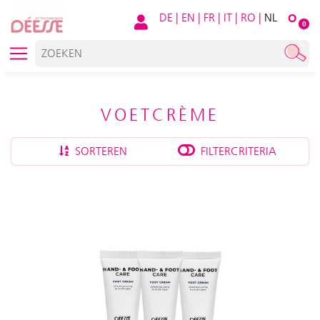
DE
|
EN
|
FR
|
IT
|
RO
|
NL
O
0
VOETCRÈME
SORTEREN
FILTERCRITERIA