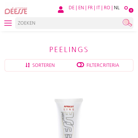
DE
|
EN
|
FR
|
IT
|
RO
|
NL
O
0
PEELINGS
SORTEREN
FILTERCRITERIA