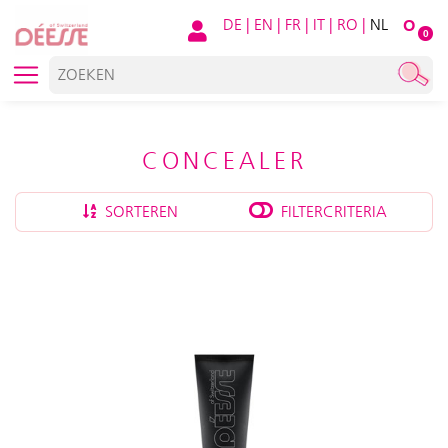
DE
|
EN
|
FR
|
IT
|
RO
|
NL
O
0
CONCEALER
SORTEREN
FILTERCRITERIA