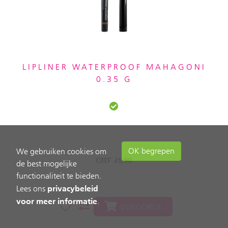
LIPLINER WATERPROOF MAHAGONI
0.35 G
OK begrepen
We gebruiken cookies om
CHF
21,90
de best mogelijke
functionaliteit te bieden.
privacybeleid
Lees ons
voor meer informatie
.
VOLGORDE