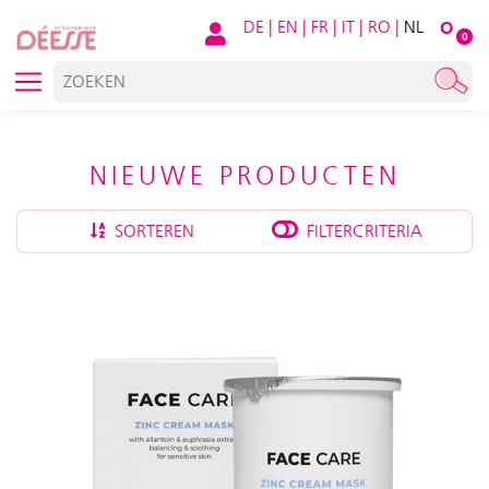
DE
|
EN
|
FR
|
IT
|
RO
|
NL
O
0
NIEUWE PRODUCTEN
SORTEREN
FILTERCRITERIA