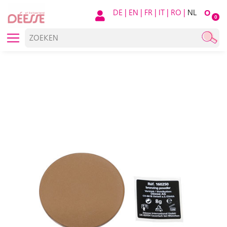
DE
|
EN
|
FR
|
IT
|
RO
|
NL
O
0