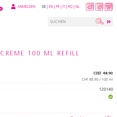
ANMELDEN
DE
|
EN
|
FR
|
IT
|
RO
|
NL
0
 CREME 100 ML REFILL
CHF
48.90
CHF 48.90 / 100 ml
120140