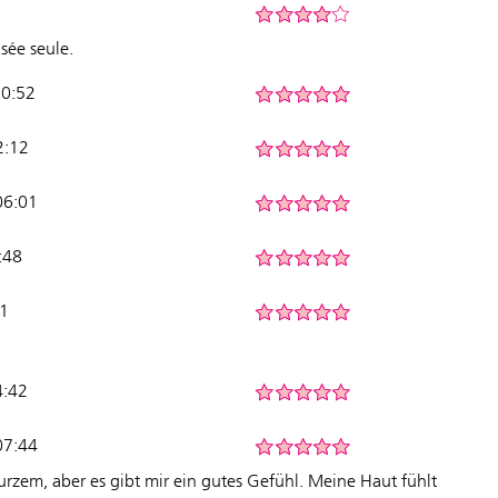
isée seule.
10:52
2:12
06:01
:48
11
4:42
07:44
urzem, aber es gibt mir ein gutes Gefühl. Meine Haut fühlt