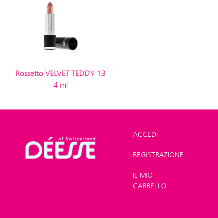
Rossetto VELVET TEDDY 13
4 ml
ACCEDI
REGISTRAZIONE
Shop
>
Trucco
>
Rossetti
IL MIO
CARRELLO