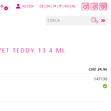
ACCEDI
DE
|
EN
|
FR
|
IT
|
RO
|
NL
O
0
VET TEDDY 13 4 ML
CHF
24.90
147130