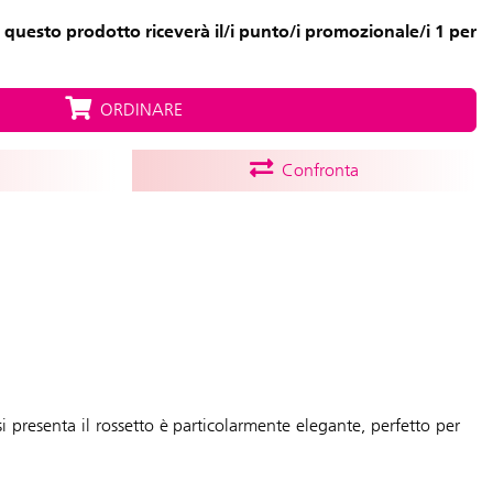
 questo prodotto riceverà il/i punto/i promozionale/i 1 per
ORDINARE
Confronta
si presenta il rossetto è particolarmente elegante, perfetto per