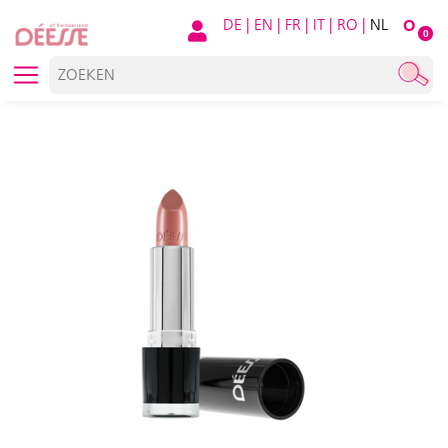
DE
|
EN
|
FR
|
IT
|
RO
|
NL
O
0