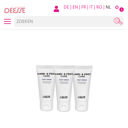
DE
|
EN
|
FR
|
IT
|
RO
|
NL
O
0