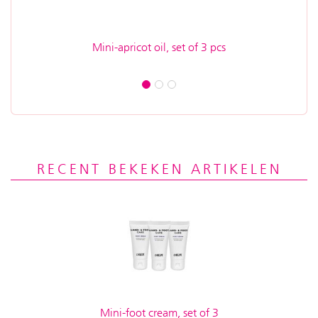
Mini-apricot oil, set of 3 pcs
Mini W
RECENT BEKEKEN ARTIKELEN
Mini-foot cream, set of 3