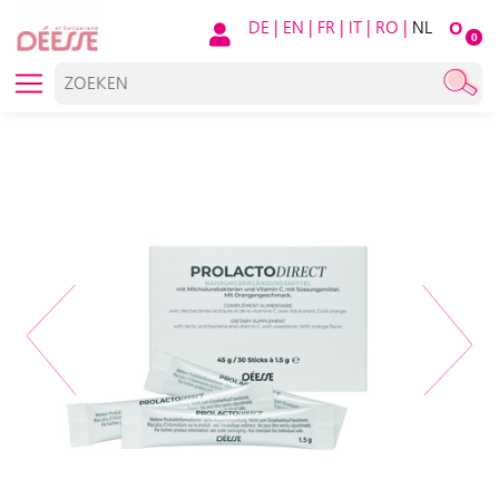
DE
|
EN
|
FR
|
IT
|
RO
|
NL
O
0
Previous
Next