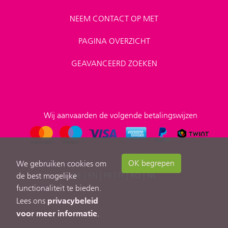
NEEM CONTACT OP MET
PAGINA OVERZICHT
GEAVANCEERD ZOEKEN
Wij aanvaarden de volgende betalingswijzen
OK begrepen
We gebruiken cookies om
DE
|
EN
|
FR
|
IT
|
RO
|
NL
de best mogelijke
functionaliteit te bieden.
privacybeleid
Lees ons
voor meer informatie
.