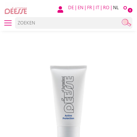
DE
|
EN
|
FR
|
IT
|
RO
|
NL
O
0