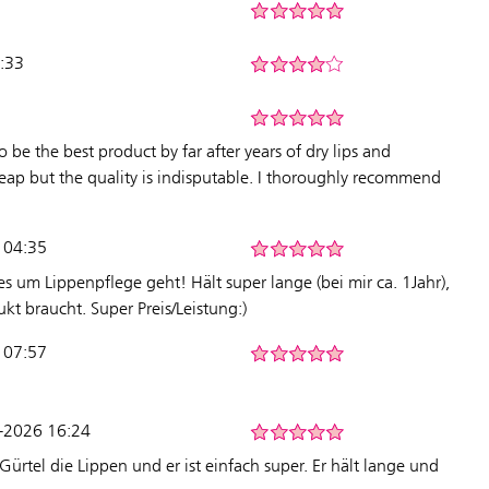
9:33
to be the best product by far after years of dry lips and
cheap but the quality is indisputable. I thoroughly recommend
 04:35
es um Lippenpflege geht! Hält super lange (bei mir ca. 1Jahr),
t braucht. Super Preis/Leistung:)
6 07:57
3-2026 16:24
Gürtel die Lippen und er ist einfach super. Er hält lange und