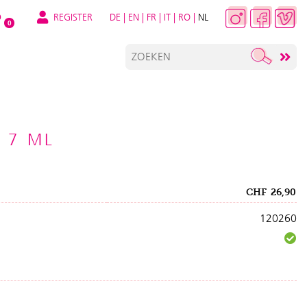
REGISTER
DE
|
EN
|
FR
|
IT
|
RO
|
NL
O
0
 7 ML
CHF
26,90
120260