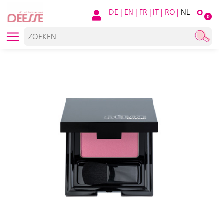
DE
|
EN
|
FR
|
IT
|
RO
|
NL
O
0