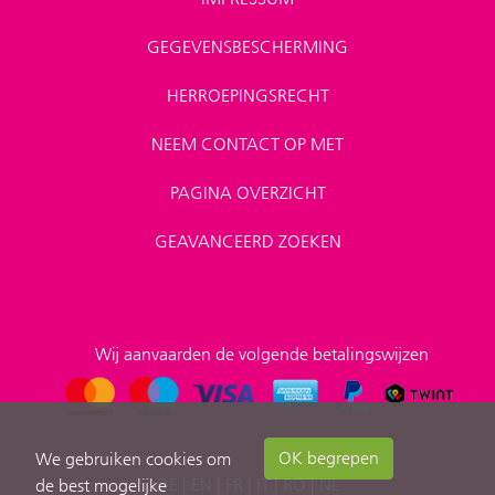
GEGEVENSBESCHERMING
HERROEPINGSRECHT
NEEM CONTACT OP MET
PAGINA OVERZICHT
GEAVANCEERD ZOEKEN
Wij aanvaarden de volgende betalingswijzen
OK begrepen
We gebruiken cookies om
DE
|
EN
|
FR
|
IT
|
RO
|
NL
de best mogelijke