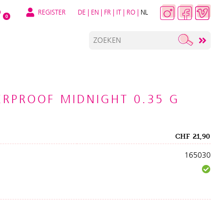
REGISTER
DE
|
EN
|
FR
|
IT
|
RO
|
NL
O
0
ERPROOF MIDNIGHT 0.35 G
CHF
21,90
165030