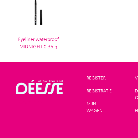
Eyeliner waterproof
MIDNIGHT 0.35 g
REGISTER
V
REGISTRATIE
D
Winkel
>
Make-up
O
>
Oogpotlood
MIJN
WAGEN
H