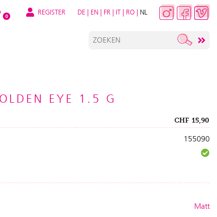
REGISTER
DE
|
EN
|
FR
|
IT
|
RO
|
NL
O
0
LDEN EYE 1.5 G
CHF
15,90
155090
Matt