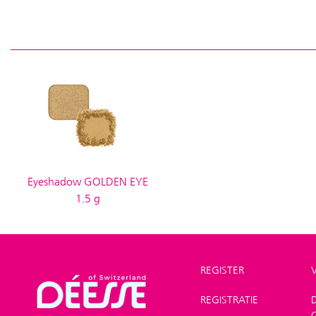
Eyeshadow GOLDEN EYE
1.5 g
REGISTER
REGISTRATIE
Winkel
>
Make-up