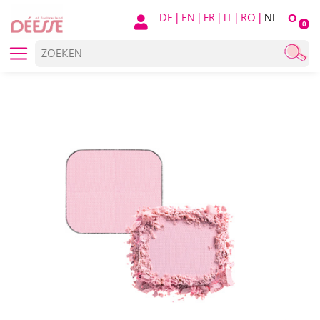
DE
|
EN
|
FR
|
IT
|
RO
|
NL
O
0