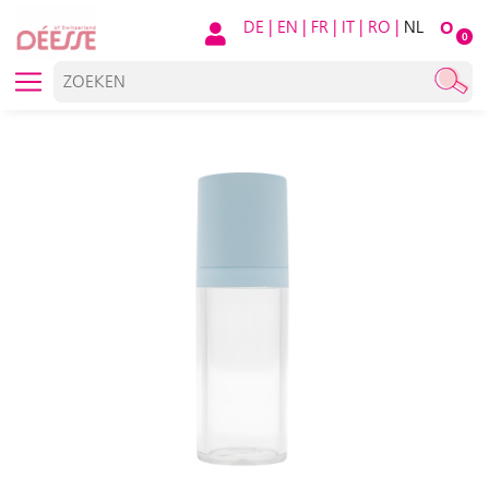
DE
|
EN
|
FR
|
IT
|
RO
|
NL
O
0