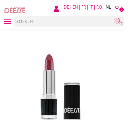
DE
|
EN
|
FR
|
IT
|
RO
|
NL
O
0