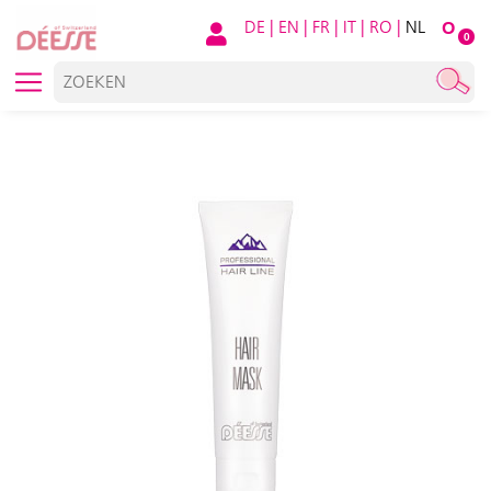
DE
|
EN
|
FR
|
IT
|
RO
|
NL
O
0