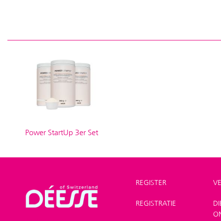
Power StartUp 3er Set
REGISTER
V
REGISTRATIE
D
Winkel
>
O
Aanbiedingen
>