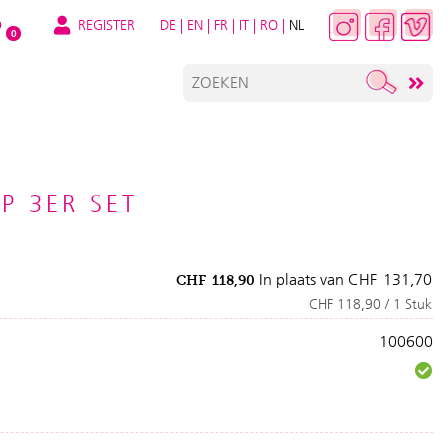
REGISTER
DE
|
EN
|
FR
|
IT
|
RO
|
NL
O
0
P 3ER SET
In plaats van
CHF
131,70
CHF
118,90
CHF 118,90 / 1 Stuk
100600