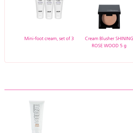
Mini-foot cream, set of 3
Cream Blusher SHININ
ROSE WOOD 5 g