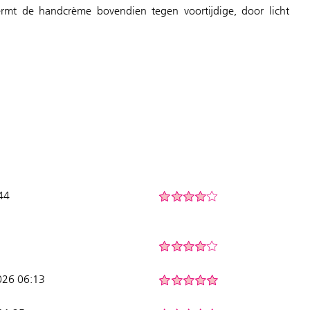
ermt de handcrème bovendien tegen voortijdige, door licht
44
026 06:13