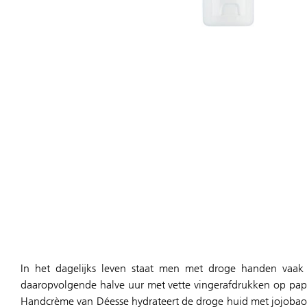
In het dagelijks leven staat men met droge handen vaa
daaropvolgende halve uur met vette vingerafdrukken op papier en dergelijke rekening houden. Vaak laat men het insm
Handcrème van Déesse hydrateert de droge huid met jojobaoli