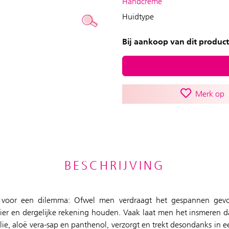
Handcrème
Huidtype
Bij aankoop van dit product
Merk op
BESCHRIJVING
k voor een dilemma: Ofwel men verdraagt het gespannen ge
eren dan liever achterwege. Daarbij is de oplossing heel eenvoudig:
e, aloë vera-sap en panthenol, verzorgt en trekt desondanks in e