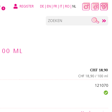
REGISTER
DE
|
EN
|
FR
|
IT
|
RO
|
NL
O
0
100 ML
CHF
18,90
CHF 18,90 / 100 ml
121070