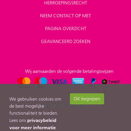
HERROEPINGSRECHT
NEEM CONTACT OP MET
PAGINA OVERZICHT
GEAVANCEERD ZOEKEN
Wij aanvaarden de volgende betalingswijzen
OK begrepen
We gebruiken cookies om
DE
|
EN
|
FR
|
IT
|
RO
|
NL
de best mogelijke
functionaliteit te bieden.
privacybeleid
Lees ons
voor meer informatie
.