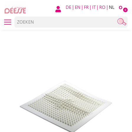
DE
|
EN
|
FR
|
IT
|
RO
|
NL
O
0