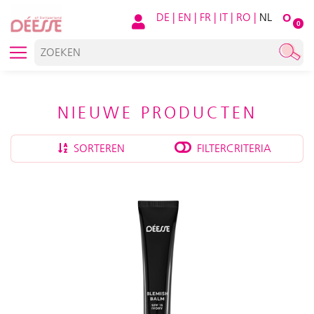
DE
|
EN
|
FR
|
IT
|
RO
|
NL
O
0
NIEUWE PRODUCTEN
SORTEREN
FILTERCRITERIA