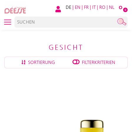
DE
|
EN
|
FR
|
IT
|
RO
|
NL
O
0
GESICHT
SORTIERUNG
FILTERKRITERIEN