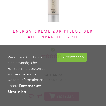
ENERGY CREME ZUR PFLEGE DER
AUGENPARTIE 15 ML
Ok, verstanden
10
Wir nutzen Cookies, um
eine bestmögliche
Funktionalität bieten zu
können. Lesen Sie für
CHF
66.90
weitere Informationen
CHF 446.00 / 100 ml
Datenschutz-
unsere
Richtlinien.
BESTELLEN